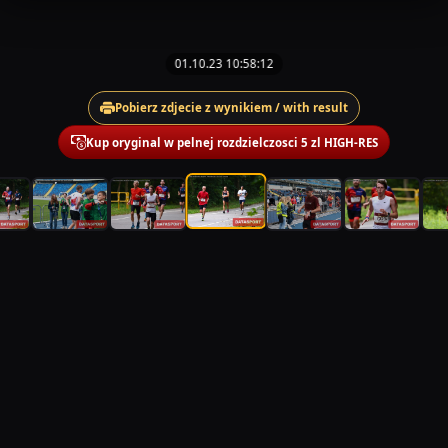
01.10.23 10:58:12
Pobierz zdjecie z wynikiem / with result
Kup oryginal w pelnej rozdzielczosci 5 zl HIGH-RES