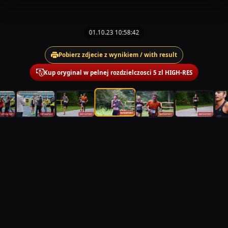
01.10.23 10:58:42
Pobierz zdjecie z wynikiem / with result
Kup oryginal w pelnej rozdzielczosci 5 zl HIGH-RES