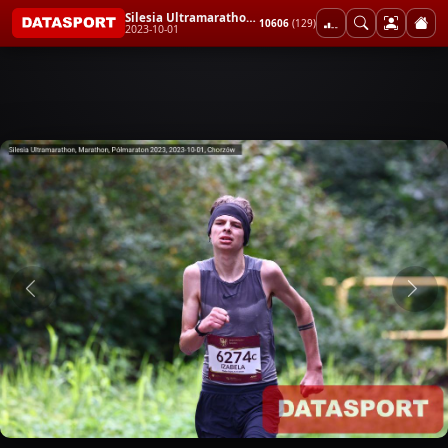
Silesia Ultramarathon, Marathon, Półmaraton 2023
10606
(129)
2023-10-01