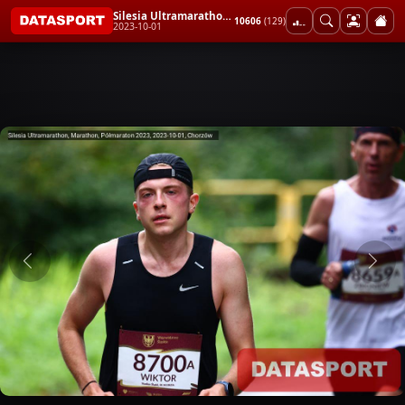
Silesia Ultramarathon, Marathon, Półmaraton 2023
10606
(129)
2023-10-01