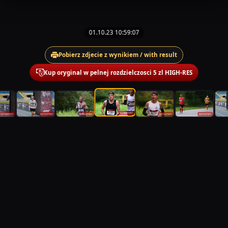
01.10.23 10:59:07
Pobierz zdjecie z wynikiem / with result
Kup oryginal w pelnej rozdzielczosci 5 zl HIGH-RES