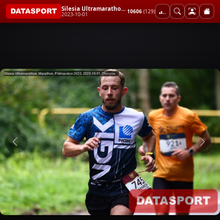
Silesia Ultramarathon, Marathon, Półmaraton 2023
10606
(129)
2023-10-01