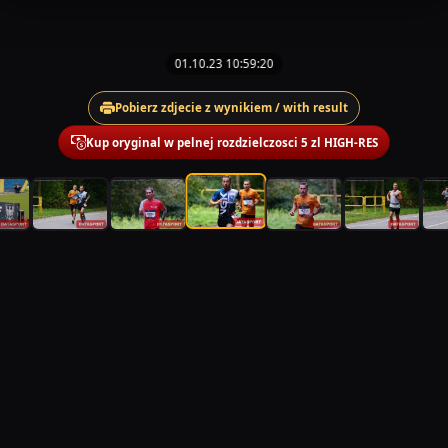
01.10.23 10:59:20
Pobierz zdjecie z wynikiem / with result
Kup oryginal w pelnej rozdzielczosci 5 zl HIGH-RES