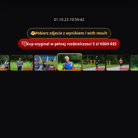
01.10.23 10:59:42
Pobierz zdjecie z wynikiem / with result
Kup oryginal w pelnej rozdzielczosci 5 zl HIGH-RES