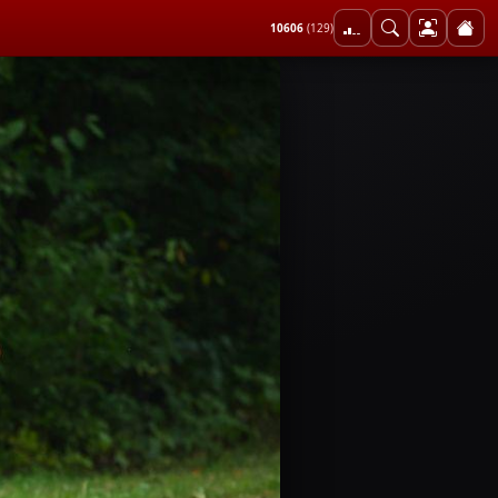
10606
(129)