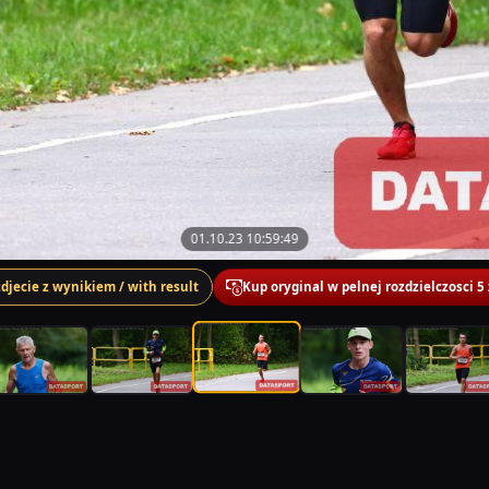
01.10.23 10:59:49
zdjecie z wynikiem / with result
Kup oryginal w pelnej rozdzielczosci 5