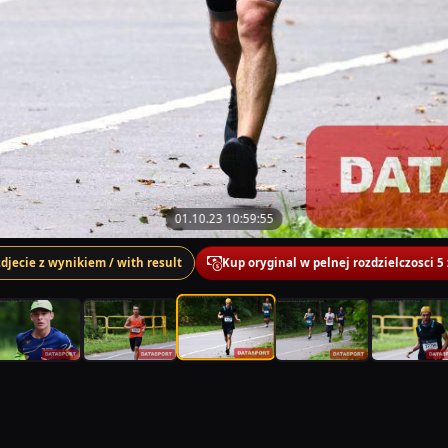
01.10.23 10:59:55
zdjecie z wynikiem / with result
Kup oryginal w pelnej rozdzielczosci 5