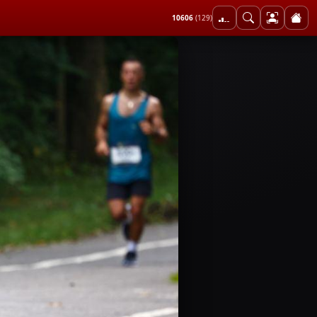
10606
(129)