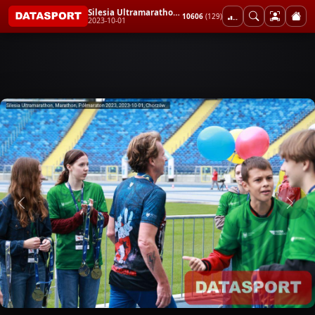
Silesia Ultramarathon, Marathon, Półmaraton 2023
10606
(129)
2023-10-01