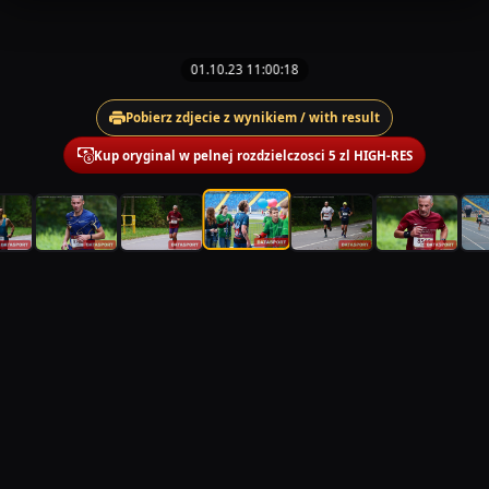
01.10.23 11:00:18
Pobierz zdjecie z wynikiem / with result
Kup oryginal w pelnej rozdzielczosci 5 zl HIGH-RES