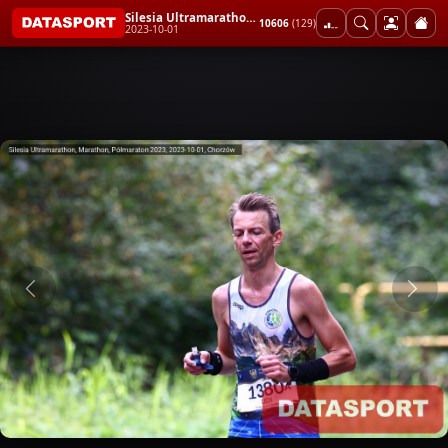
Silesia Ultramarathon, Marathon, Półmaraton 2023
10606
(129)
2023-10-01