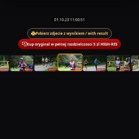
01.10.23 11:00:51
Pobierz zdjecie z wynikiem / with result
Kup oryginal w pelnej rozdzielczosci 5 zl HIGH-RES