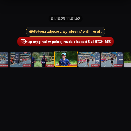
01.10.23 11:01:02
Pobierz zdjecie z wynikiem / with result
Kup oryginal w pelnej rozdzielczosci 5 zl HIGH-RES