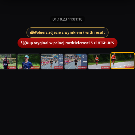
01.10.23 11:01:10
Pobierz zdjecie z wynikiem / with result
Kup oryginal w pelnej rozdzielczosci 5 zl HIGH-RES