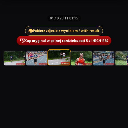
01.10.23 11:01:15
Pobierz zdjecie z wynikiem / with result
Kup oryginal w pelnej rozdzielczosci 5 zl HIGH-RES