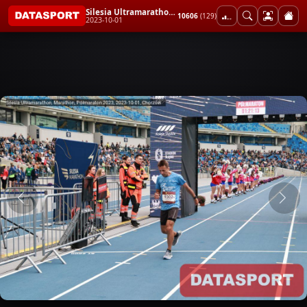
Silesia Ultramarathon, Marathon, Półmaraton 2023
10606
(129)
2023-10-01