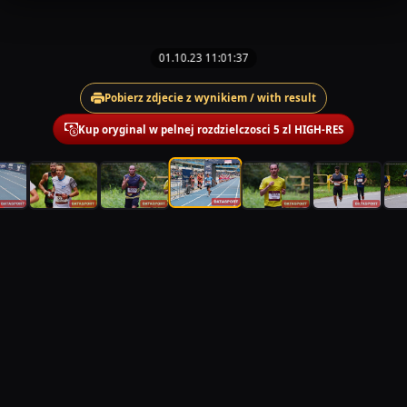
01.10.23 11:01:37
Pobierz zdjecie z wynikiem / with result
Kup oryginal w pelnej rozdzielczosci 5 zl HIGH-RES