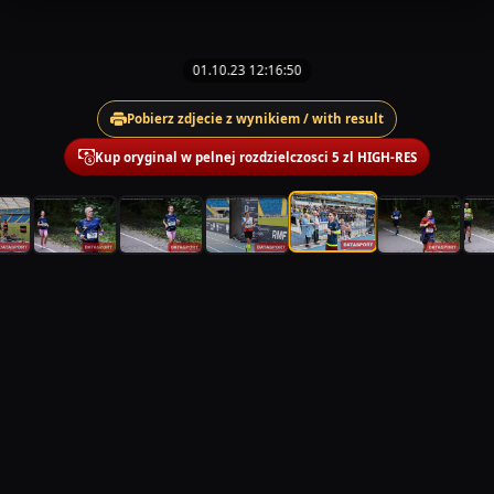
01.10.23 12:16:50
Pobierz zdjecie z wynikiem / with result
Kup oryginal w pelnej rozdzielczosci 5 zl HIGH-RES