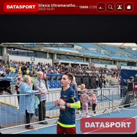
Silesia Ultramarathon, Marathon, Półmaraton 2023
10606
(129)
2023-10-01