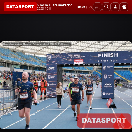
Silesia Ultramarathon, Marathon, Półmaraton 2023
10606
(129)
2023-10-01