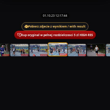
01.10.23 12:17:44
Pobierz zdjecie z wynikiem / with result
Kup oryginal w pelnej rozdzielczosci 5 zl HIGH-RES