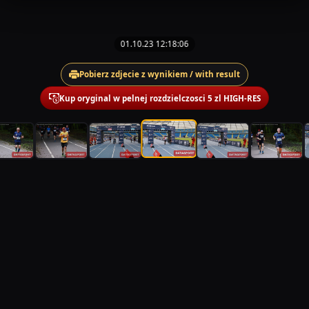
01.10.23 12:18:06
Pobierz zdjecie z wynikiem / with result
Kup oryginal w pelnej rozdzielczosci 5 zl HIGH-RES