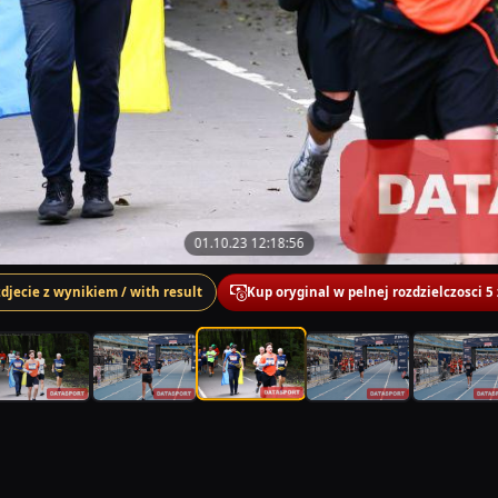
01.10.23 12:18:56
zdjecie z wynikiem / with result
Kup oryginal w pelnej rozdzielczosci 5