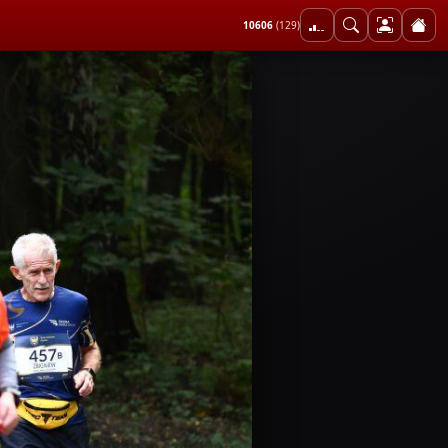
10606
(129)