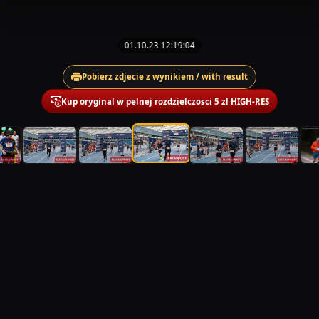
01.10.23 12:19:04
Pobierz zdjecie z wynikiem / with result
Kup oryginal w pelnej rozdzielczosci 5 zl HIGH-RES