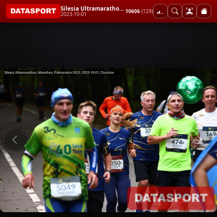
Silesia Ultramarathon, Marathon, Półmaraton 2023
10606
(129)
2023-10-01