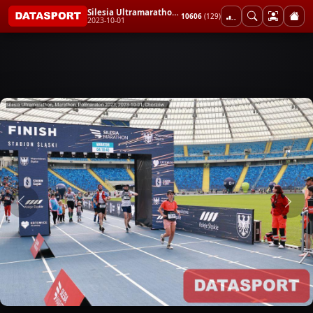
Silesia Ultramarathon, Marathon, Półmaraton 2023
10606
(129)
2023-10-01