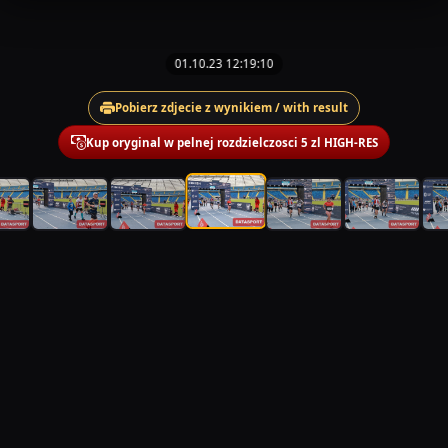
01.10.23 12:19:10
Pobierz zdjecie z wynikiem / with result
Kup oryginal w pelnej rozdzielczosci 5 zl HIGH-RES