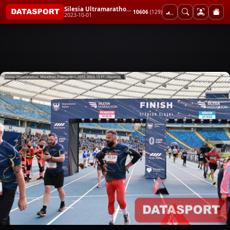
Silesia Ultramarathon, Marathon, Półmaraton 2023
10606
(129)
2023-10-01