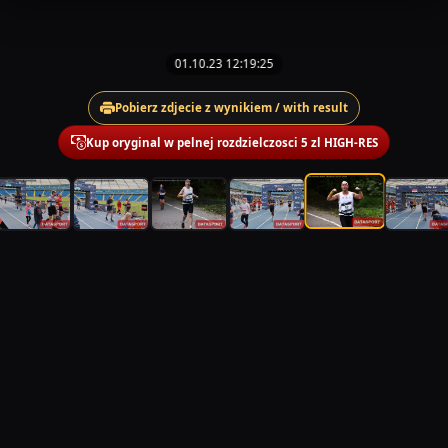
01.10.23 12:19:25
Pobierz zdjecie z wynikiem / with result
Kup oryginal w pelnej rozdzielczosci 5 zl HIGH-RES