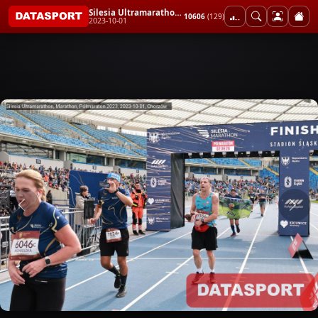
Silesia Ultramarathon, Marathon, Półmaraton 2023
10606
(129)
2023-10-01