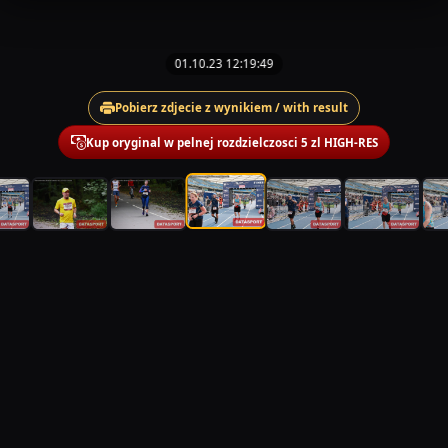
01.10.23 12:19:49
Pobierz zdjecie z wynikiem / with result
Kup oryginal w pelnej rozdzielczosci 5 zl HIGH-RES