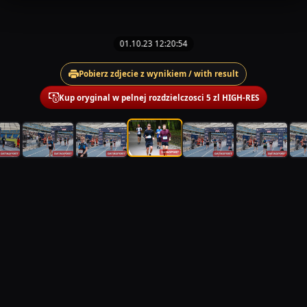
01.10.23 12:20:54
Pobierz zdjecie z wynikiem / with result
Kup oryginal w pelnej rozdzielczosci 5 zl HIGH-RES