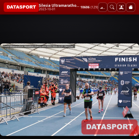
Silesia Ultramarathon, Marathon, Półmaraton 2023
10606
(129)
2023-10-01