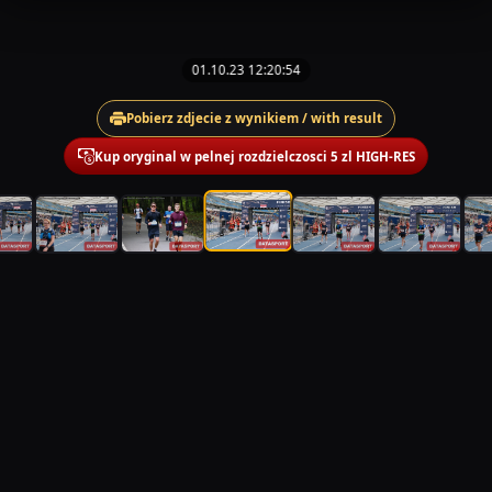
01.10.23 12:20:54
Pobierz zdjecie z wynikiem / with result
Kup oryginal w pelnej rozdzielczosci 5 zl HIGH-RES