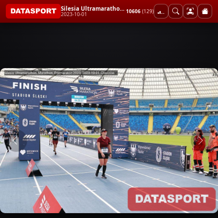
Silesia Ultramarathon, Marathon, Półmaraton 2023
10606
(129)
2023-10-01