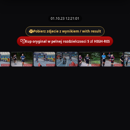
01.10.23 12:21:01
Pobierz zdjecie z wynikiem / with result
Kup oryginal w pelnej rozdzielczosci 5 zl HIGH-RES