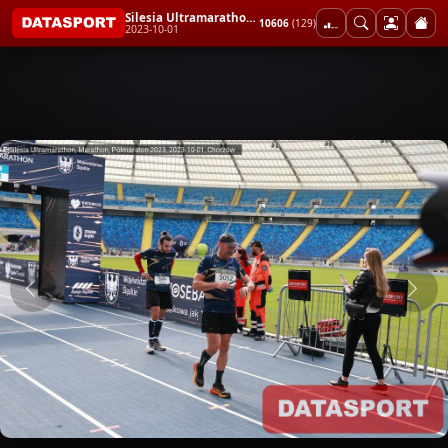
Silesia Ultramarathon, Marathon, Półmaraton 2023
10606
(129)
2023-10-01