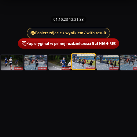
01.10.23 12:21:33
Pobierz zdjecie z wynikiem / with result
Kup oryginal w pelnej rozdzielczosci 5 zl HIGH-RES