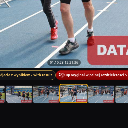
01.10.23 12:21:36
zdjecie z wynikiem / with result
Kup oryginal w pelnej rozdzielczosci 5