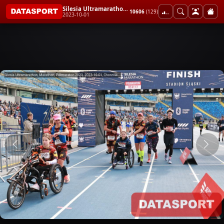
Silesia Ultramarathon, Marathon, Półmaraton 2023
10606
(129)
2023-10-01