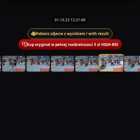
01.10.23 12:21:40
Pobierz zdjecie z wynikiem / with result
Kup oryginal w pelnej rozdzielczosci 5 zl HIGH-RES