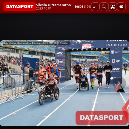
Silesia Ultramarathon, Marathon, Półmaraton 2023
10606
(129)
2023-10-01