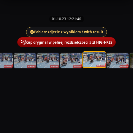
01.10.23 12:21:40
Pobierz zdjecie z wynikiem / with result
Kup oryginal w pelnej rozdzielczosci 5 zl HIGH-RES