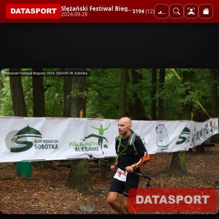
Ślężański Festiwal Biegowy 2024
3194
(12)
2024-09-28