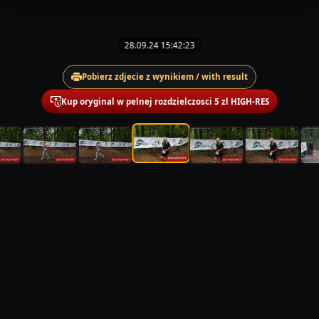
28.09.24 15:42:23
Pobierz zdjecie z wynikiem / with result
Kup oryginal w pelnej rozdzielczosci 5 zl HIGH-RES