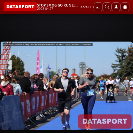
STOP SMOG GO RUN II Bieg Toyota Bielany Nowakowski na 5 km i 10 km
2774
(11)
2025-04-27