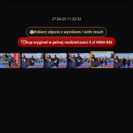
27.04.25 11:32:32
Pobierz zdjecie z wynikiem / with result
Kup oryginal w pelnej rozdzielczosci 5 zl HIGH-RES