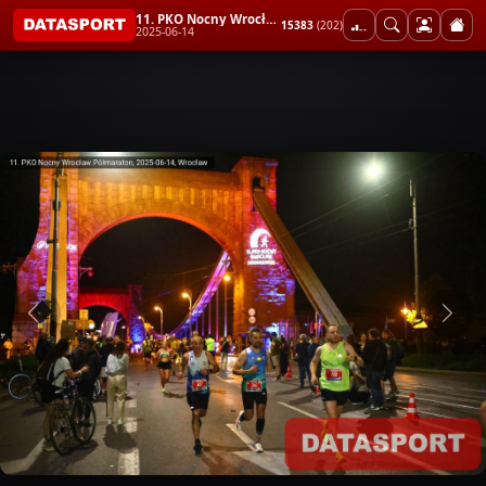
11. PKO Nocny Wrocław Półmaraton
15383
(202)
2025-06-14