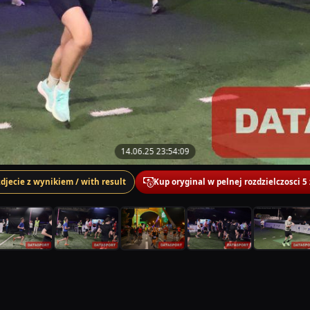
14.06.25 23:54:09
zdjecie z wynikiem / with result
Kup oryginal w pelnej rozdzielczosci 5