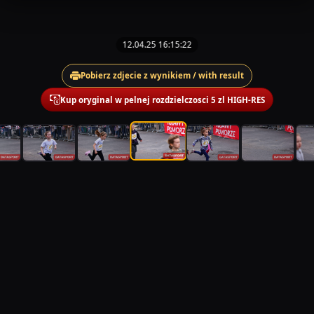
12.04.25 16:15:22
Pobierz zdjecie z wynikiem / with result
Kup oryginal w pelnej rozdzielczosci 5 zl HIGH-RES