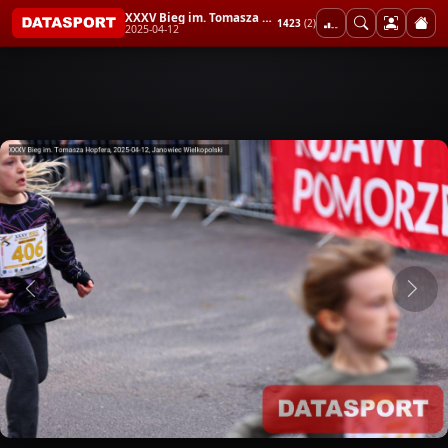
XXXV Bieg im. Tomasza Hopfera
1423
(2)
2025-04-12