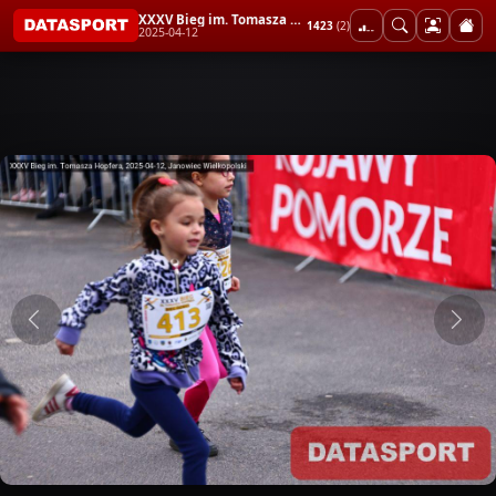
XXXV Bieg im. Tomasza Hopfera
1423
(2)
2025-04-12