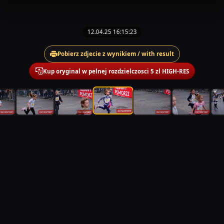
12.04.25 16:15:23
Pobierz zdjecie z wynikiem / with result
Kup oryginal w pelnej rozdzielczosci 5 zl HIGH-RES