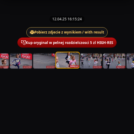
12.04.25 16:15:24
Pobierz zdjecie z wynikiem / with result
Kup oryginal w pelnej rozdzielczosci 5 zl HIGH-RES