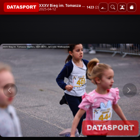
XXXV Bieg im. Tomasza Hopfera
1423
(2)
2025-04-12