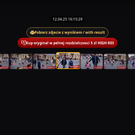
12.04.25 16:15:29
Pobierz zdjecie z wynikiem / with result
Kup oryginal w pelnej rozdzielczosci 5 zl HIGH-RES