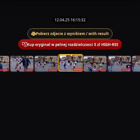
12.04.25 16:15:32
Pobierz zdjecie z wynikiem / with result
Kup oryginal w pelnej rozdzielczosci 5 zl HIGH-RES