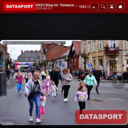
XXXV Bieg im. Tomasza Hopfera
1423
(2)
2025-04-12