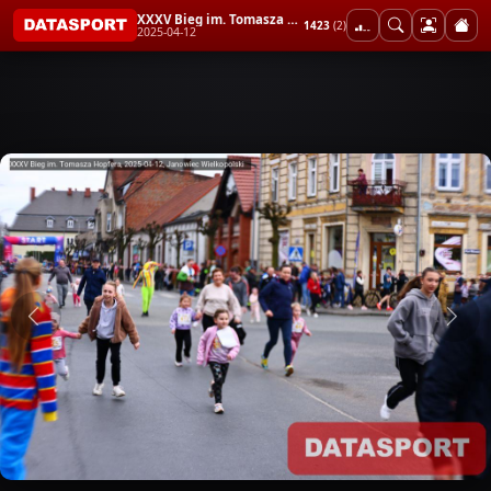
XXXV Bieg im. Tomasza Hopfera
1423
(2)
2025-04-12