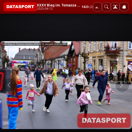
XXXV Bieg im. Tomasza Hopfera
1423
(2)
2025-04-12