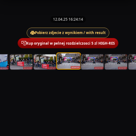
12.04.25 16:24:14
Pobierz zdjecie z wynikiem / with result
Kup oryginal w pelnej rozdzielczosci 5 zl HIGH-RES