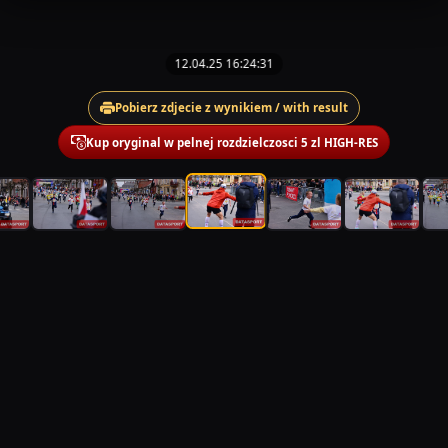
12.04.25 16:24:31
Pobierz zdjecie z wynikiem / with result
Kup oryginal w pelnej rozdzielczosci 5 zl HIGH-RES