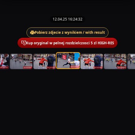
12.04.25 16:24:32
Pobierz zdjecie z wynikiem / with result
Kup oryginal w pelnej rozdzielczosci 5 zl HIGH-RES