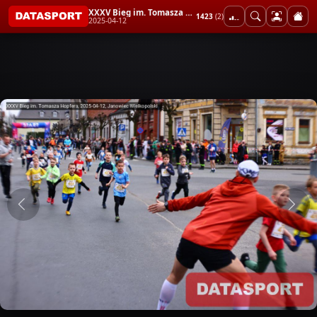
XXXV Bieg im. Tomasza Hopfera
1423
(2)
2025-04-12