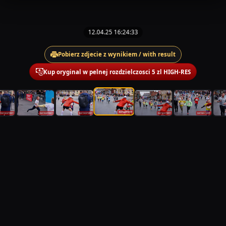
12.04.25 16:24:33
Pobierz zdjecie z wynikiem / with result
Kup oryginal w pelnej rozdzielczosci 5 zl HIGH-RES