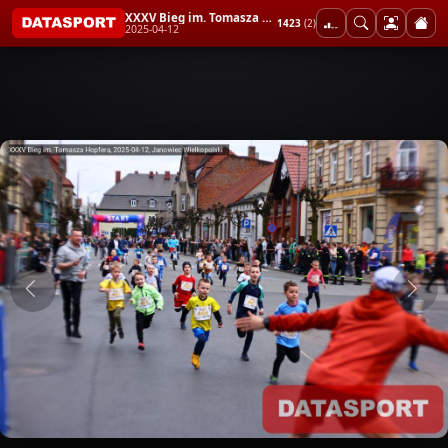
XXXV Bieg im. Tomasza Hopfera
1423
(2)
2025-04-12