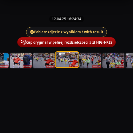
12.04.25 16:24:34
Pobierz zdjecie z wynikiem / with result
Kup oryginal w pelnej rozdzielczosci 5 zl HIGH-RES