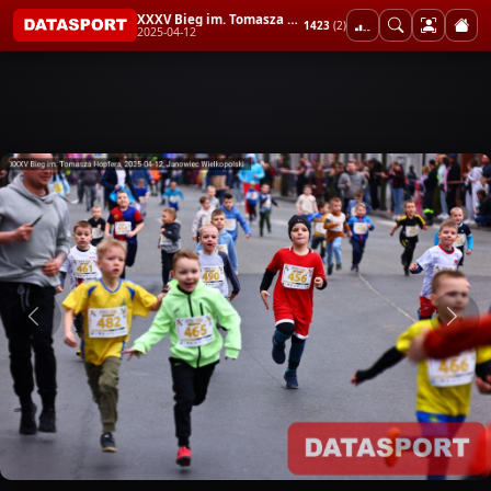
XXXV Bieg im. Tomasza Hopfera
1423
(2)
2025-04-12