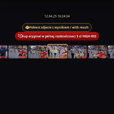
12.04.25 16:24:34
Pobierz zdjecie z wynikiem / with result
Kup oryginal w pelnej rozdzielczosci 5 zl HIGH-RES