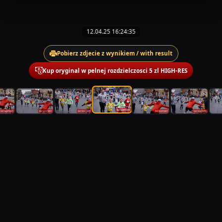
12.04.25 16:24:35
Pobierz zdjecie z wynikiem / with result
Kup oryginal w pelnej rozdzielczosci 5 zl HIGH-RES