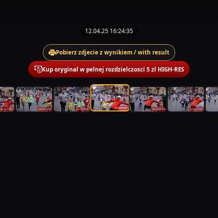
12.04.25 16:24:35
Pobierz zdjecie z wynikiem / with result
Kup oryginal w pelnej rozdzielczosci 5 zl HIGH-RES