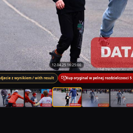
12.04.25 16:25:00
zdjecie z wynikiem / with result
Kup oryginal w pelnej rozdzielczosci 5