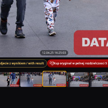
12.04.25 16:25:03
zdjecie z wynikiem / with result
Kup oryginal w pelnej rozdzielczosci 5